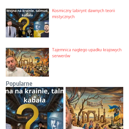
Kosmiczny labirynt dawnych teorii
mistycznych
Tajemnica nagłego upadku krajowych
serwerów
Popularne