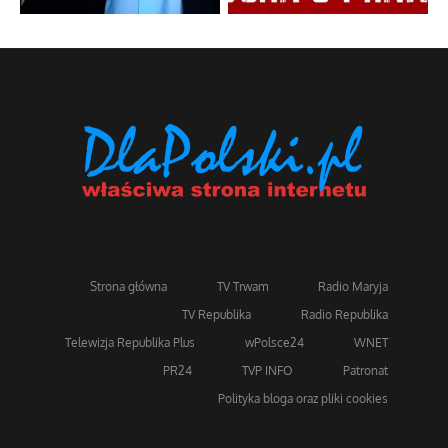
Strona główna
TV Trwam
Radio Maryja
TV Republika
Radio Republika
Telewizja Republika Plus
wPolsce24
WNET
PR24
TVP INFO
Patronat
Polityka bloga oraz pliki cookies