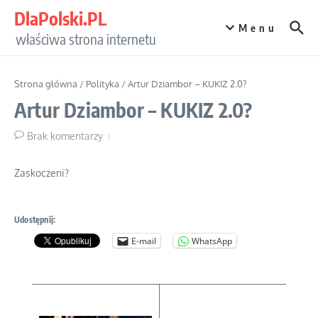
Przejdź do treści
DlaPolski.PL
Menu
właściwa strona internetu
Strona główna
/
Polityka
/
Artur Dziambor – KUKIZ 2.0?
Artur Dziambor – KUKIZ 2.0?
Brak komentarzy
Zaskoczeni?
Udostępnij:
E-mail
WhatsApp