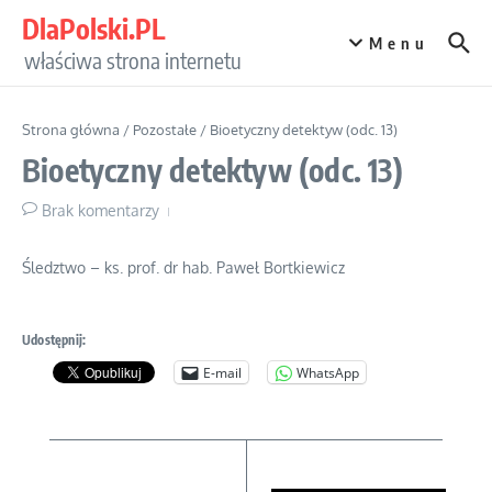
Przejdź do treści
DlaPolski.PL
Menu
właściwa strona internetu
Strona główna
/
Pozostałe
/
Bioetyczny detektyw (odc. 13)
Bioetyczny detektyw (odc. 13)
Brak komentarzy
Śledztwo – ks. prof. dr hab. Paweł Bortkiewicz
Udostępnij:
E-mail
WhatsApp