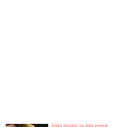
Zimny prysznic na złote emocje