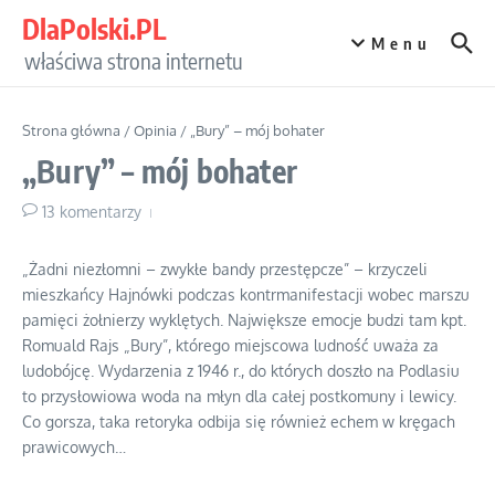
Przejdź do treści
DlaPolski.PL
Menu
właściwa strona internetu
Strona główna
/
Opinia
/
„Bury” – mój bohater
„Bury” – mój bohater
13 komentarzy
„Żadni niezłomni – zwykłe bandy przestępcze” – krzyczeli
mieszkańcy Hajnówki podczas kontrmanifestacji wobec marszu
pamięci żołnierzy wyklętych. Największe emocje budzi tam kpt.
Romuald Rajs „Bury”, którego miejscowa ludność uważa za
ludobójcę. Wydarzenia z 1946 r., do których doszło na Podlasiu
to przysłowiowa woda na młyn dla całej postkomuny i lewicy.
Co gorsza, taka retoryka odbija się również echem w kręgach
prawicowych…