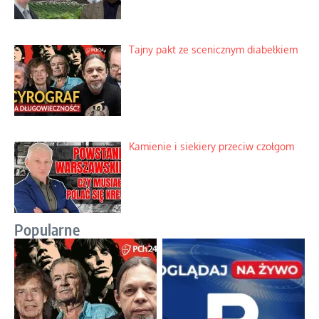
Tajny pakt ze scenicznym diabełkiem
Kamienie i siekiery przeciw czołgom
Popularne