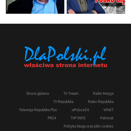
Strona główna
TV Trwam
Radio Maryja
TV Republika
Radio Republika
Telewizja Republika Plus
wPolsce24
WNET
PR24
TVP INFO
Patronat
Polityka bloga oraz pliki cookies