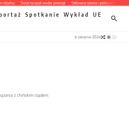
żańcu
Świat na opak wedle zwierząt
Taktowna rakieta i polityczny grill
Nietr
portaż
Spotkanie
Wykład
UE
6 sierpnia 2026
wiązania z chińskim rządem.