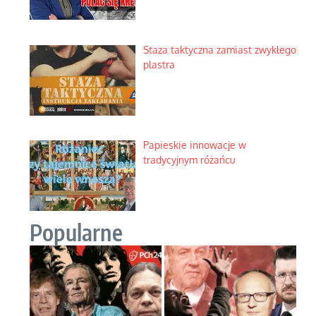
Staza taktyczna zamiast zwykłego
plastra
Papieskie innowacje w
tradycyjnym różańcu
Popularne