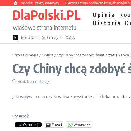
Przejdź do treści
łość hormonów i zalety intercyzy
Ciemna strona podręcznikowych mitów history
DlaPolski.PL
Opinia
Ro
Historia
K
właściwa strona internetu
Media
Autorzy
Q&A
Strona główna
/
Opinia
/
Czy Chiny chcą zdobyć świat przez TikToka?
Czy Chiny chcą zdobyć 
Brak komentarzy
Jaki wpływ ma na użytkownika korzystanie z TikToka oraz dlacze
Udostępnij:
E-mail
WhatsApp