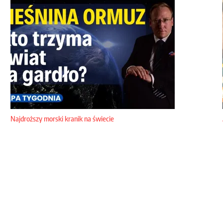
Najdroższy morski kranik na świecie