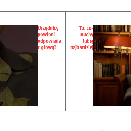
Urzędnicy
To, co-
powinni
muchy
odpowiada
lubią
ć głową?
najbardziej