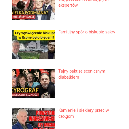
ekspertów
Familijny spór o biskupie sakry
Tajny pakt ze scenicznym
diabełkiem
Kamienie i siekiery przeciw
czołgom