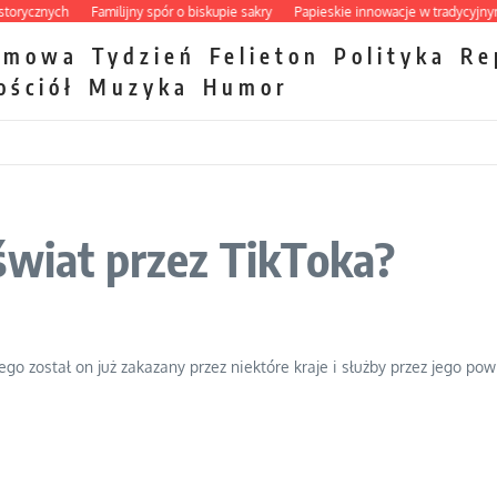
cznych
Familijny spór o biskupie sakry
Papieskie innowacje w tradycyjnym ró
zmowa
Tydzień
Felieton
Polityka
Re
ościół
Muzyka
Humor
świat przez TikToka?
go został on już zakazany przez niektóre kraje i służby przez jego po