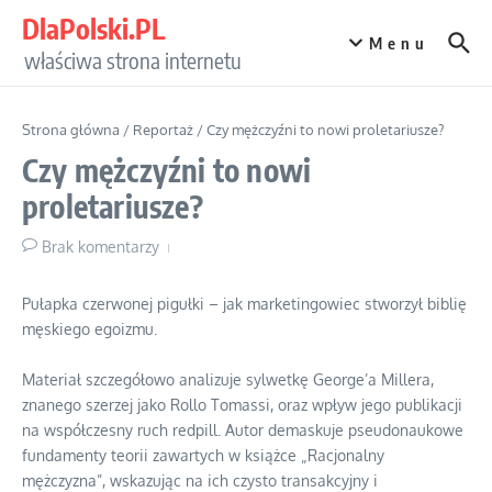
Przejdź do treści
DlaPolski.PL
Menu
właściwa strona internetu
Strona główna
/
Reportaż
/
Czy mężczyźni to nowi proletariusze?
Czy mężczyźni to nowi
proletariusze?
Brak komentarzy
Pułapka czerwonej pigułki – jak marketingowiec stworzył biblię
męskiego egoizmu.
Materiał szczegółowo analizuje sylwetkę George’a Millera,
znanego szerzej jako Rollo Tomassi, oraz wpływ jego publikacji
na współczesny ruch redpill. Autor demaskuje pseudonaukowe
fundamenty teorii zawartych w książce „Racjonalny
mężczyzna”, wskazując na ich czysto transakcyjny i