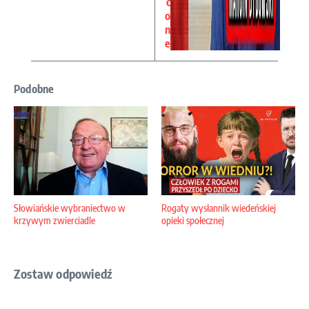
c
o
n
e
Podobne
Słowiańskie wybraniectwo w
Rogaty wysłannik wiedeńskiej
krzywym zwierciadle
opieki społecznej
Zostaw odpowiedź