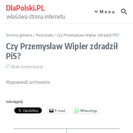
Przejdź do treści
DlaPolski.PL
Menu
właściwa strona internetu
Strona główna
/
Pozostałe
/
Czy Przemysław Wipler zdradził PiS?
Czy Przemysław Wipler zdradził
PiS?
Brak komentarzy
Wypowiedź archiwalna
Udostępnij:
E-mail
WhatsApp