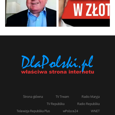
Strona główna
TV Trwam
Radio Maryja
TV Republika
Radio Republika
Telewizja Republika Plus
wPolsce24
WNET