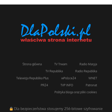
Strona główna
TV Trwam
Radio Maryja
TV Republika
Radio Republika
Telewizja Republika Plus
wPolsce24
WNET
PR24
TVP INFO
Patronat
Polityka bloga oraz pliki cookies
Dla bezpieczeństwa stosujemy 256-bitowe szyfrowanie