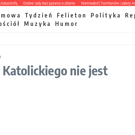
strofą
Dobre rady bez pytania o zdanie
Nietrwałość hormonów i zalety intercy
zmowa
Tydzień
Felieton
Polityka
Re
ościół
Muzyka
Humor
t
Katolickiego nie jest