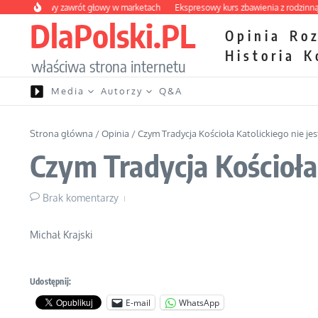
Przejdź do treści
 owocowy zawrót głowy w marketach
Ekspresowy kurs zbawienia z rodzinną kata
DlaPolski.PL
Opinia
Ro
Historia
K
właściwa strona internetu
Media
Autorzy
Q&A
Strona główna
/
Opinia
/
Czym Tradycja Kościoła Katolickiego nie jes
Czym Tradycja Kościoła 
Brak komentarzy
Michał Krajski
Udostępnij:
E-mail
WhatsApp