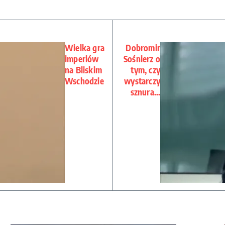
Wielka gra
Dobromir
imperiów
Sośnierz o
na Bliskim
tym, czy
Wschodzie
wystarczy
sznura…