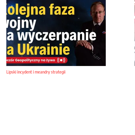
Lipski incydent i meandry strategii