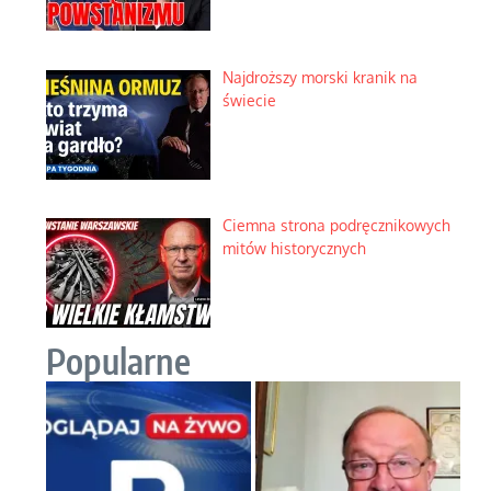
Najdroższy morski kranik na
świecie
Ciemna strona podręcznikowych
mitów historycznych
Popularne