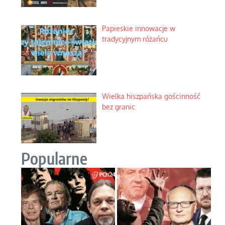
Papieskie innowacje w
tradycyjnym różańcu
Wielka hiszpańska gościnność
bez granic
Popularne