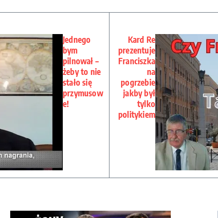
Jednego
Kard Re
bym
prezentuje
pilnował –
Franciszka
żeby to nie
na
stało się
pogrzebie
przymusow
jakby był
e!
tylko
politykiem