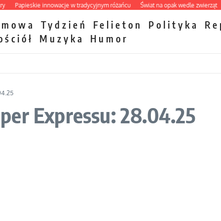
Papieskie innowacje w tradycyjnym różańcu
Świat na opak wedle zwierząt
Tak
zmowa
Tydzień
Felieton
Polityka
Re
ościół
Muzyka
Humor
04.25
per Expressu: 28.04.25