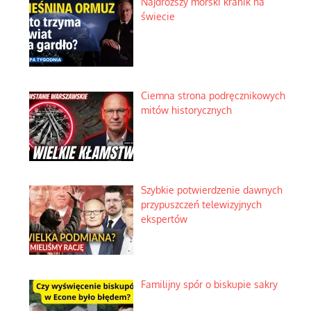
Najdroższy morski kranik na
świecie
Ciemna strona podręcznikowych
mitów historycznych
Szybkie potwierdzenie dawnych
przypuszczeń telewizyjnych
ekspertów
Familijny spór o biskupie sakry