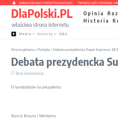
Przejdź do treści
strona podręcznikowych mitów historycznych
Familijny spór o biskupie sakry
DlaPolski.PL
Opinia
Ro
Historia
K
właściwa strona internetu
Media
Autorzy
Q&A
Strona główna
/
Polityka
/
Debata prezydencka Super Expressu: 28.
Debata prezydencka Su
Brak komentarzy
13 kandydatów na prezydenta
Starcie Brauna i Mentzena