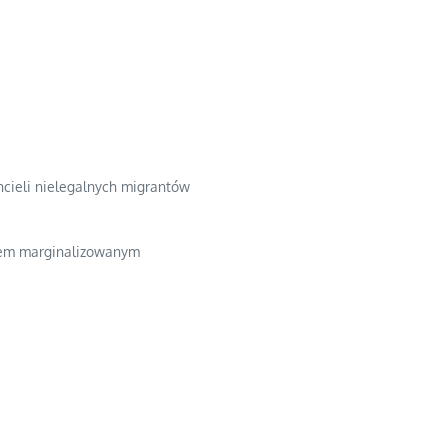
chcieli nielegalnych migrantów
odem marginalizowanym