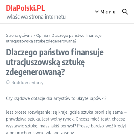
Przejdź do treści
DlaPolski.PL
Menu
właściwa strona internetu
Strona główna
/
Opinia
/
Dlaczego państwo finansuje
utracjuszowską sztukę zdegenerowaną?
Dlaczego państwo finansuje
utracjuszowską sztukę
zdegenerowaną?
Brak komentarzy
Czy rządowe dotacje dla artystów to ukryte łapówki?
Jest proste rozwiązanie: są kraje, gdzie sztuka broni się sama –
prawdziwa sztuka. Jest wolny rynek. Chcesz mieć teatr, chcesz
wystawić sztukę, masz jakiś pomysł? Proszę bardzo, weź kredyt
albo uruchom swoje własne zasoby…