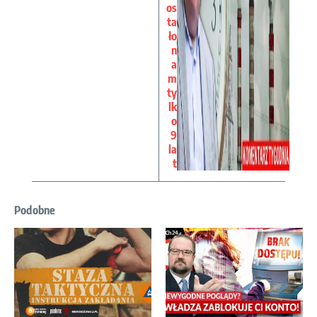
os
ta
ło
n
a
m
ty
lk
o
9
la
t
Podobne