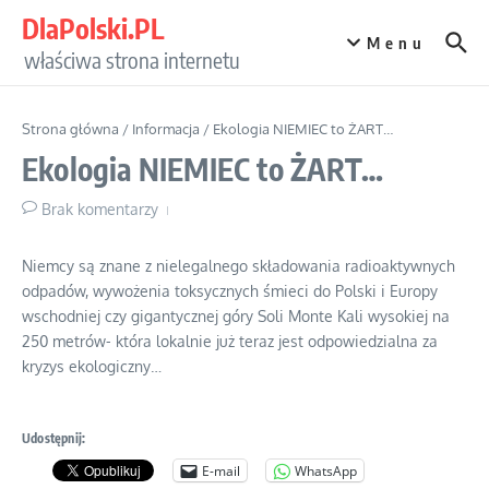
Przejdź do treści
DlaPolski.PL
Menu
właściwa strona internetu
Strona główna
/
Informacja
/
Ekologia NIEMIEC to ŻART…
Ekologia NIEMIEC to ŻART…
Brak komentarzy
Niemcy są znane z nielegalnego składowania radioaktywnych
odpadów, wywożenia toksycznych śmieci do Polski i Europy
wschodniej czy gigantycznej góry Soli Monte Kali wysokiej na
250 metrów- która lokalnie już teraz jest odpowiedzialna za
kryzys ekologiczny…
Udostępnij:
E-mail
WhatsApp