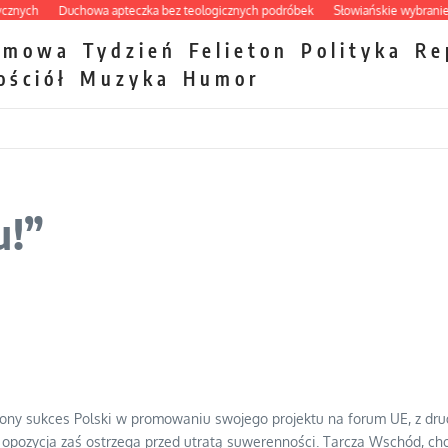
ch
Duchowa apteczka bez teologicznych podróbek
Słowiańskie wybraniectwo 
zmowa
Tydzień
Felieton
Polityka
Re
ościół
Muzyka
Humor
u!”
rony sukces Polski w promowaniu swojego projektu na forum UE, z drug
ozycja zaś ostrzega przed utratą suwerenności. Tarcza Wschód, choć k