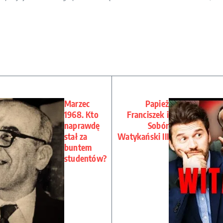
Marzec
Papież
1968. Kto
Franciszek i
naprawdę
Sobór
stał za
Watykański III
buntem
studentów?