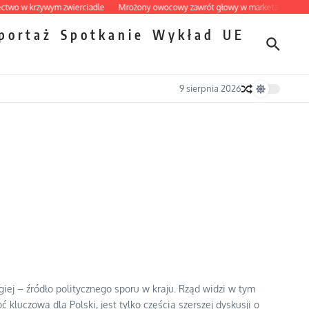
w krzywym zwierciadle
Mrożony owocowy zawrót głowy w marketach
Ekspres
portaż
Spotkanie
Wykład
UE
9 sierpnia 2026
iej – źródło politycznego sporu w kraju. Rząd widzi w tym
luczowa dla Polski, jest tylko częścią szerszej dyskusji o