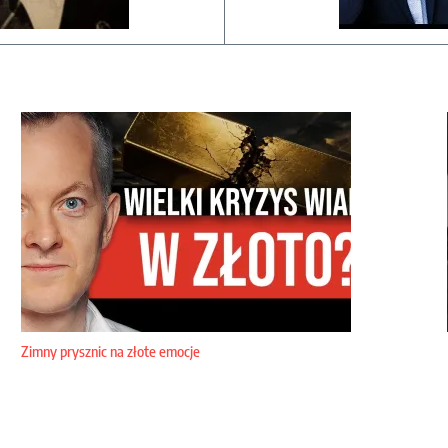
Zimny prysznic na złote emocje