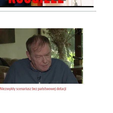
Niezwykły scenariusz bez państwowej dotacji