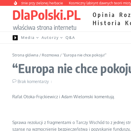
Przejdź do treści
a o rodzinie przy zielonej herbacie
Kosmiczny labirynt dawnych teorii mistyczny
DlaPolski.PL
Opinia
Ro
Historia
K
właściwa strona internetu
Media
Autorzy
Q&A
Strona główna
/
Rozmowa
/
“Europa nie chce pokoju!”
“Europa nie chce pokoj
Brak komentarzy
Rafał Otoka-Frąckiewicz i Adam Wielomski komentują.
Sprawa rezolucji z fragmentami o Tarczy Wschód to z jednej st
szansę na wzmocnienie bezpieczeństwa i pozyskanie funduszy, op