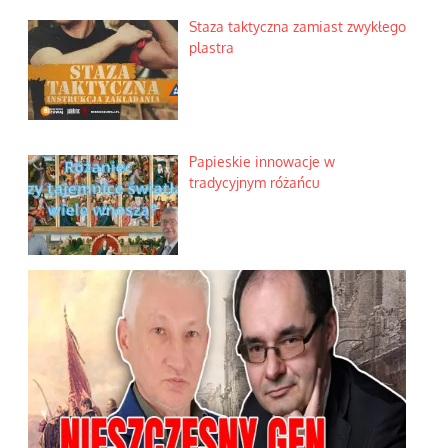
Staza taktyczna zamiast zwykłego
plastra
Papieskie innowacje w
tradycyjnym różańcu