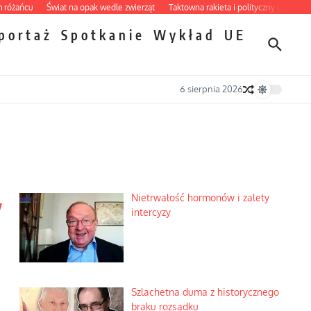
u
Świat na opak wedle zwierząt
Taktowna rakieta i polityczny grill
Nietrwało
portaż
Spotkanie
Wykład
UE
6 sierpnia 2026
y
Nietrwałość hormonów i zalety
intercyzy
Szlachetna duma z historycznego
braku rozsądku