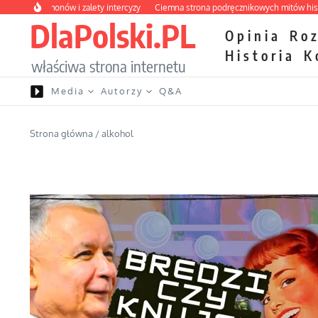
Przejdź do treści
 hormonów i zalety intercyzy
Ciemna strona podręcznikowych mitów historyczn
DlaPolski.PL
Opinia
Ro
Historia
K
właściwa strona internetu
Media
Autorzy
Q&A
Strona główna
/
alkohol