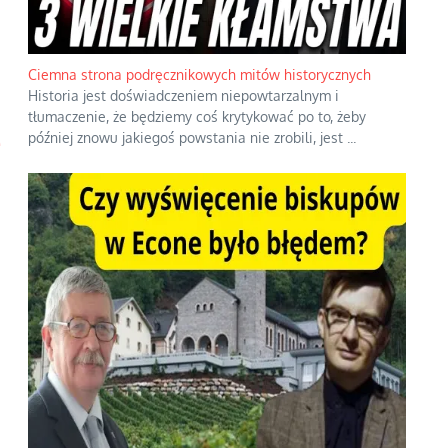
Ciemna strona podręcznikowych mitów historycznych
Historia jest doświadczeniem niepowtarzalnym i
tłumaczenie, że będziemy coś krytykować po to, żeby
e
później znowu jakiegoś powstania nie zrobili, jest
...