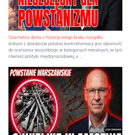
Szlachetna duma z historycznego braku rozsądku
Jednym z dziedzictw polskiej kontrreformacji jest skłonność
do oceniania wszystkiego w kategoriach moralnych, w tym
również polityki międzynarodowej, a
...