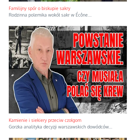
Familijny spór o biskupie sakry
Rodzinna polemika wokół sakr w Écône.
...
Kamienie i siekiery przeciw czołgom
Gorzka analityka decyzji warszawskich dowódców.
...