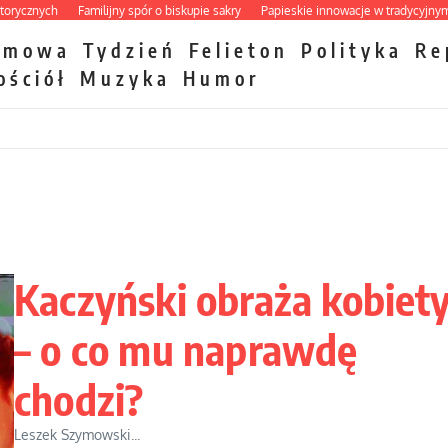
ych
Familijny spór o biskupie sakry
Papieskie innowacje w tradycyjnym różańc
zmowa
Tydzień
Felieton
Polityka
Re
ościół
Muzyka
Humor
Kaczyński obraża kobiet
– o co mu naprawdę
chodzi?
Leszek Szymowski...