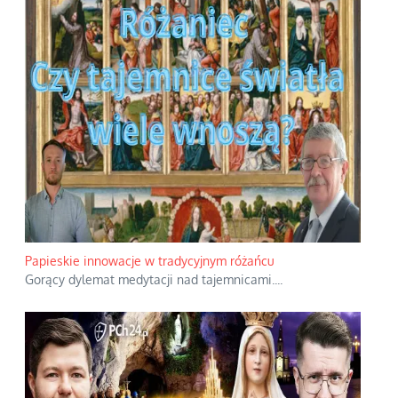
Papieskie innowacje w tradycyjnym różańcu
Gorący dylemat medytacji nad tajemnicami.
...