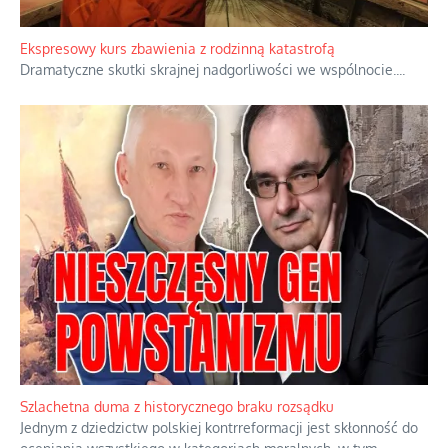
Ekspresowy kurs zbawienia z rodzinną katastrofą
Dramatyczne skutki skrajnej nadgorliwości we wspólnocie.
...
Szlachetna duma z historycznego braku rozsądku
Jednym z dziedzictw polskiej kontrreformacji jest skłonność do