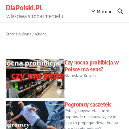
Przejdź do treści
DlaPolski.PL
Menu
właściwa strona internetu
Strona główna
/
alkohol
Czy nocna prohibicja w
Polsce ma sens?
Stanisław Krajski...
Pogromcy saszetek
Polacy, obywatele, ludzie,
naprawdę nie zauważyliście,
jaka to propagandowa hucpa
się właśnie odbyła?...