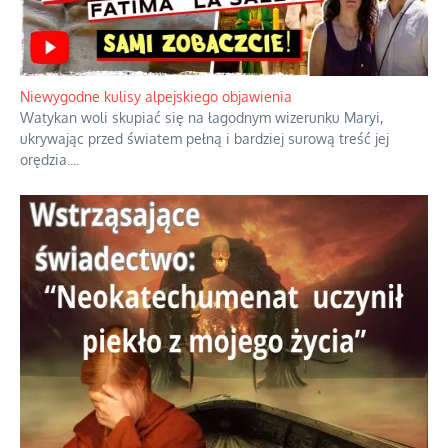
Niewygodne kulisy alpejskiego objawienia
Watykan woli skupiać się na łagodnym wizerunku Maryi,
ukrywając przed światem pełną i bardziej surową treść jej
orędzia.
...