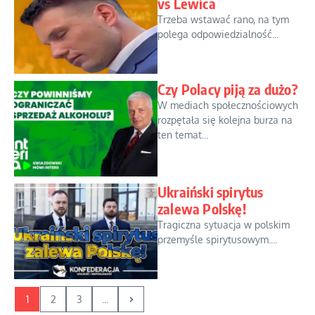
vs Lewica
Trzeba wstawać rano, na tym
polega odpowiedzialność...
Czy Polacy piją za dużo?
W mediach społecznościowych
rozpętała się kolejna burza na
ten temat...
Ukraiński spirytus
zalewa Polskę!
Tragiczna sytuacja w polskim
przemyśle spirytusowym....
1
2
3
...