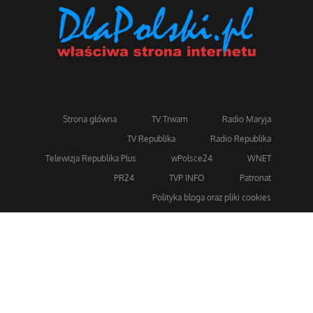
Strona główna
TV Trwam
Radio Maryja
TV Republika
Radio Republika
Telewizja Republika Plus
wPolsce24
WNET
PR24
TVP INFO
Patronat
Polityka bloga oraz pliki cookies
Dla bezpieczeństwa stosujemy 256-bitowe szyfrowanie
SSL