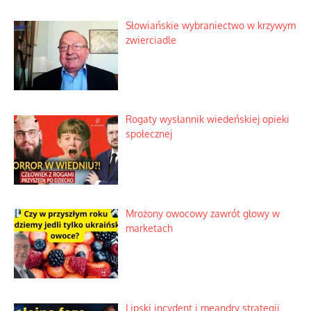
Słowiańskie wybraniectwo w krzywym
zwierciadle
Rogaty wysłannik wiedeńskiej opieki
społecznej
Mrożony owocowy zawrót głowy w
marketach
Lipski incydent i meandry strategii