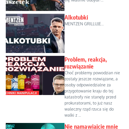
Alkotubki
MENTZEN GRILLUJE...
Problem, reakcja,
rozwiązanie
Choć problemy powodzian nie
zostały jeszcze rozwiązane, a
osoby odpowiedzialne za
przygotowanie kraju do tej
katastrofy nie stanęły przed
prokuratorami, to już nasz
waleczny rząd rzuca się do
walki z ...
Nie namawiajcie mnie