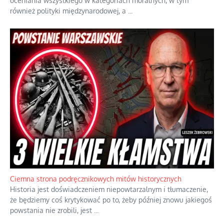
oceniania wszystkiego w kategoriach moralnych, w tym
również polityki międzynarodowej, a
...
Ciemna strona podręcznikowych mitów historycznych
Historia jest doświadczeniem niepowtarzalnym i tłumaczenie,
że będziemy coś krytykować po to, żeby później znowu jakiegoś
powstania nie zrobili, jest
...