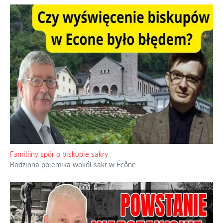
Familijny spór o biskupie sakry
Rodzinna polemika wokół sakr w Écône.
...