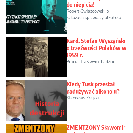
do niepicia!
Robert Gwiazdowski o
zakazach sprzedaży alkoholu...
Kard. Stefan Wyszyński
o trzeźwości Polaków w
1959 r.
Bracia, trzeźwymi bądźcie....
Kiedy Tusk przestał
nadużywać alkoholu?
Stanisław Krajski...
ZMENTZONY Sławomir