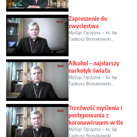
Zaproszenie do
zwycięstwa
Myśląc Ojczyzna – ks. bp
Tadeusz Bronakowski...
Alkohol – najstarszy
narkotyk świata
Myśląc Ojczyzna – ks. bp
Tadeusz Bronakowski...
Trzeźwość myślenia i
postępowania z
koronawirusem w tle
Myśląc Ojczyzna – ks. bp
Tadeusz Bronakowski...