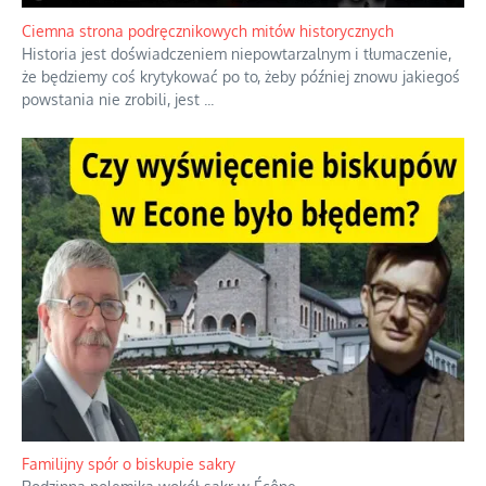
oceniania wszystkiego w kategoriach moralnych, w tym
również polityki międzynarodowej, a
...
Ciemna strona podręcznikowych mitów historycznych
Historia jest doświadczeniem niepowtarzalnym i tłumaczenie,
że będziemy coś krytykować po to, żeby później znowu jakiegoś
powstania nie zrobili, jest
...