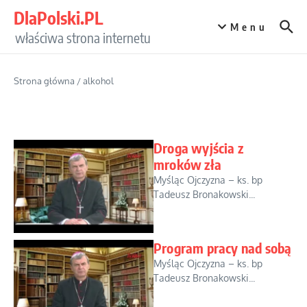
Przejdź do treści
DlaPolski.PL
Menu
właściwa strona internetu
Strona główna
/
alkohol
Droga wyjścia z
mroków zła
Myśląc Ojczyzna – ks. bp
Tadeusz Bronakowski...
Program pracy nad sobą
Myśląc Ojczyzna – ks. bp
Tadeusz Bronakowski...