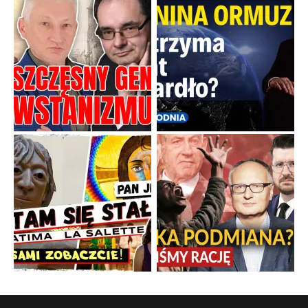
Boskie przestrogi na trudne czasy. Maryjna alternatywa dla
cyfrowego świata
Święte orędzia w cieniu smartfonów.
...
Popularne