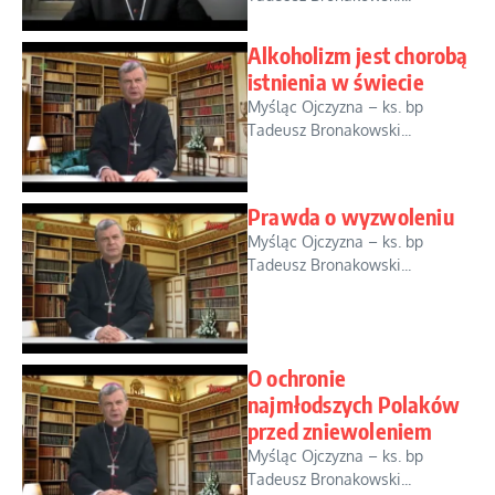
Alkoholizm jest chorobą
istnienia w świecie
Myśląc Ojczyzna – ks. bp
Tadeusz Bronakowski...
Prawda o wyzwoleniu
Myśląc Ojczyzna – ks. bp
Tadeusz Bronakowski...
O ochronie
najmłodszych Polaków
przed zniewoleniem
Myśląc Ojczyzna – ks. bp
Tadeusz Bronakowski...