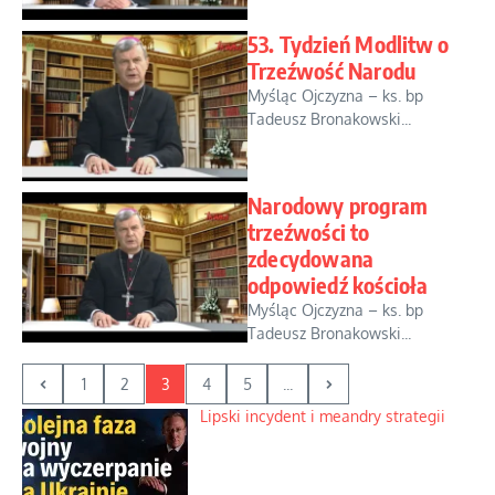
53. Tydzień Modlitw o
Trzeźwość Narodu
Myśląc Ojczyzna – ks. bp
Tadeusz Bronakowski...
Narodowy program
trzeźwości to
zdecydowana
odpowiedź kościoła
Myśląc Ojczyzna – ks. bp
Tadeusz Bronakowski...
1
2
3
4
5
...