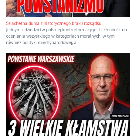
Ekspresowy kurs zbawienia z rodzinną katastrofą
Dramatyczne skutki skrajnej nadgorliwości we wspólnocie.
...
Szlachetna duma z historycznego braku rozsądku
Jednym z dziedzictw polskiej kontrreformacji jest skłonność do