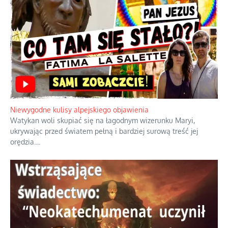
Ciemna strona podręcznikowych
mitów historycznych
Szybkie potwierdzenie dawnych
przypuszczeń telewizyjnych ekspertów