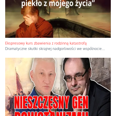
Niewygodne kulisy alpejskiego objawienia
Watykan woli skupiać się na łagodnym wizerunku Maryi,
ukrywając przed światem pełną i bardziej surową treść jej
orędzia.
...