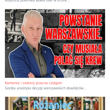
Familijny spór o biskupie sakry
Rodzinna polemika wokół sakr w Écône.
...