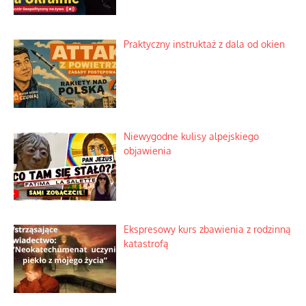
Lipski incydent i meandry strategii
Praktyczny instruktaż z dala od okien