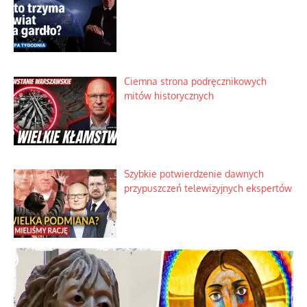
Nietrwałość hormonów i zalety
intercyzy
Szlachetna duma z historycznego
braku rozsądku
Najdroższy morski kranik na świecie