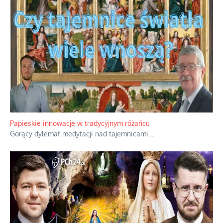
Kamienie i siekiery przeciw czołgom
Gorzka analityka decyzji warszawskich dowódców.
...