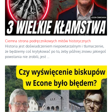
Szlachetna duma z historycznego braku rozsądku
Jednym z dziedzictw polskiej kontrreformacji jest skłonność do
oceniania wszystkiego w kategoriach moralnych, w tym
również polityki międzynarodowej, a
...