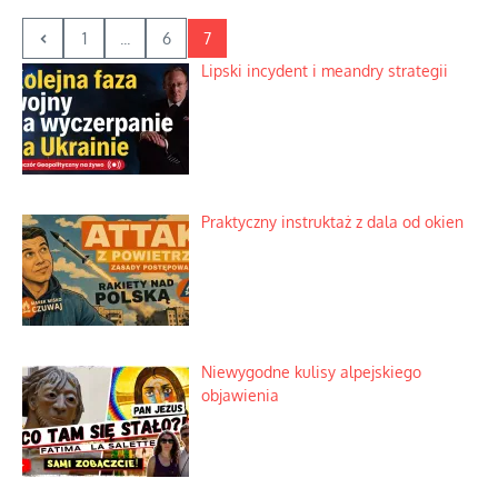
1
...
6
7
Lipski incydent i meandry strategii