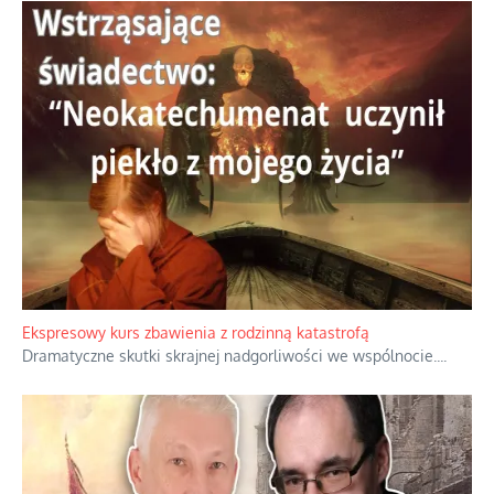
Niewygodne kulisy alpejskiego objawienia
Watykan woli skupiać się na łagodnym wizerunku Maryi,
ukrywając przed światem pełną i bardziej surową treść jej
orędzia.
...