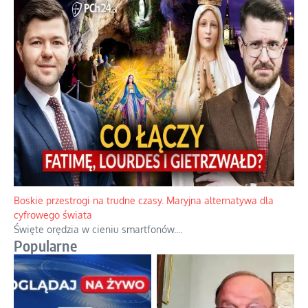
Papieskie innowacje w tradycyjnym różańcu
Gorący dylemat medytacji nad tajemnicami.
...