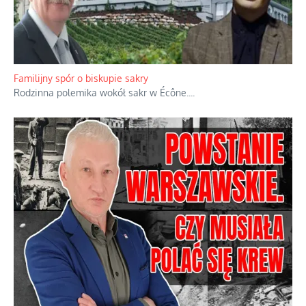
Ciemna strona podręcznikowych mitów historycznych
Historia jest doświadczeniem niepowtarzalnym i tłumaczenie,
że będziemy coś krytykować po to, żeby później znowu jakiegoś
powstania nie zrobili, jest
...