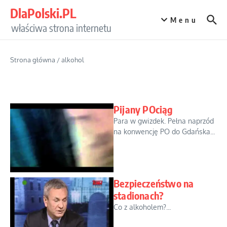
Przejdź do treści
DlaPolski.PL
Menu
właściwa strona internetu
Strona główna
/
alkohol
Pijany POciąg
Para w gwizdek. Pełna naprzód
na konwencję PO do Gdańska...
Bezpieczeństwo na
stadionach?
Co z alkoholem?...