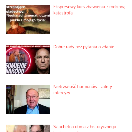
Praktyczny instruktaż z dala od okien
Niewygodne kulisy alpejskiego
objawienia
Ekspresowy kurs zbawienia z rodzinną
katastrofą