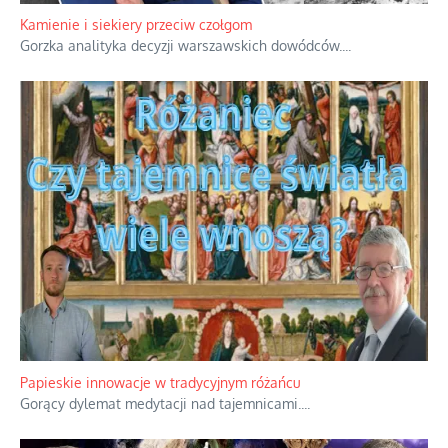
Familijny spór o biskupie sakry
Rodzinna polemika wokół sakr w Écône.
...
Kamienie i siekiery przeciw czołgom
Gorzka analityka decyzji warszawskich dowódców.
...