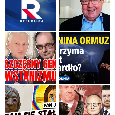
Boskie przestrogi na trudne czasy. Maryjna alternatywa dla
cyfrowego świata
Święte orędzia w cieniu smartfonów.
...
Popularne