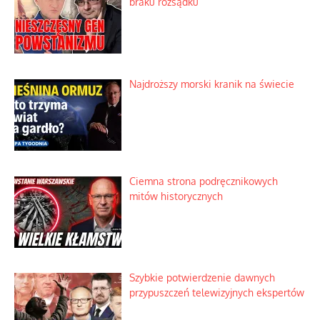
Dobre rady bez pytania o zdanie
Nietrwałość hormonów i zalety
intercyzy
Szlachetna duma z historycznego
braku rozsądku