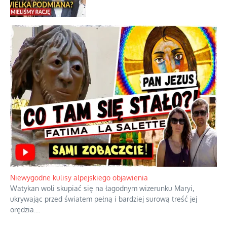
Najdroższy morski kranik na świecie
Ciemna strona podręcznikowych
mitów historycznych
Szybkie potwierdzenie dawnych
przypuszczeń telewizyjnych ekspertów