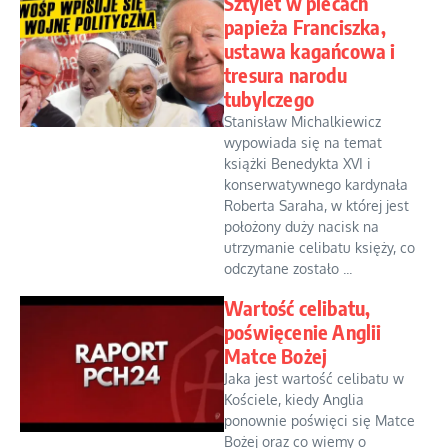
Sztylet w plecach
papieża Franciszka,
ustawa kagańcowa i
tresura narodu
tubylczego
Stanisław Michalkiewicz
wypowiada się na temat
książki Benedykta XVI i
konserwatywnego kardynała
Roberta Saraha, w której jest
położony duży nacisk na
utrzymanie celibatu księży, co
odczytane zostało ...
Wartość celibatu,
poświęcenie Anglii
Matce Bożej
Jaka jest wartość celibatu w
Kościele, kiedy Anglia
ponownie poświęci się Matce
Bożej oraz co wiemy o