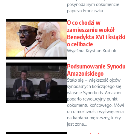
posynodalnym dokumencie
papieża Franciszka...
O co chodzi w
zamieszaniu wokół
Benedykta XVI i książki
o celibacie
Wyjaśnia Krystian Kratiuk...
Podsumowanie Synodu
Amazońskiego
Stało się – większość ojców
synodalnych kończącego się
właśnie Synodu ds. Amazonii
poparło rewolucyjny punkt
dokumentu końcowego. Mówi
on o możliwości wyświęcenia
na kapłana mężczyzny, który
jest żona...