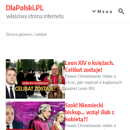
Przejdź do treści
DlaPolski.PL
Menu
właściwa strona internetu
Strona główna
/
celibat
Leon XIV o księżach.
Celibat zostaje!
Paweł Chmielewski mówi o
liście, jaki napisał o kapłanach
papież Leon XIV....
Szok! Niemiecki
biskup… wziął ślub z
kobietą?!
Paweł Chmielewski mówi o