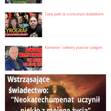
Tajny pakt ze scenicznym diabełkiem
Kamienie i siekiery przeciw czołgom