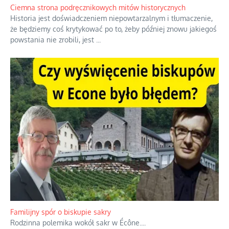
Ciemna strona podręcznikowych mitów historycznych
Historia jest doświadczeniem niepowtarzalnym i tłumaczenie,
że będziemy coś krytykować po to, żeby później znowu jakiegoś
powstania nie zrobili, jest
...
Familijny spór o biskupie sakry
Rodzinna polemika wokół sakr w Écône.
...