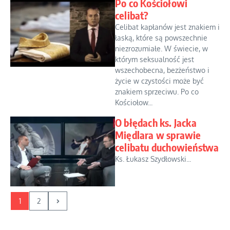
Po co Kościołowi
celibat?
Celibat kapłanów jest znakiem i
łaską, które są powszechnie
niezrozumiałe. W świecie, w
którym seksualność jest
wszechobecna, bezżeństwo i
życie w czystości może być
znakiem sprzeciwu. Po co
Kościołow...
O błędach ks. Jacka
Międlara w sprawie
celibatu duchowieństwa
Ks. Łukasz Szydłowski...
1
2