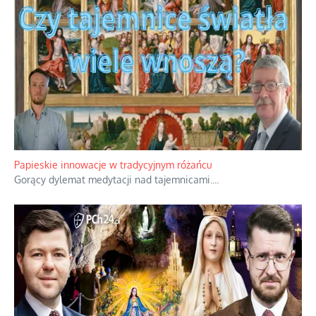
Papieskie innowacje w tradycyjnym różańcu
Gorący dylemat medytacji nad tajemnicami.
...