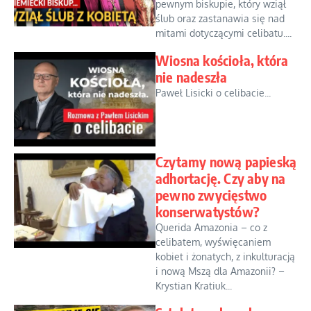
pewnym biskupie, który wziął
ślub oraz zastanawia się nad
mitami dotyczącymi celibatu....
Wiosna kościoła, która
nie nadeszła
Paweł Lisicki o celibacie...
Czytamy nową papieską
adhortację. Czy aby na
pewno zwycięstwo
konserwatystów?
Querida Amazonia – co z
celibatem, wyświęcaniem
kobiet i żonatych, z inkulturacją
i nową Mszą dla Amazonii? –
Krystian Kratiuk...