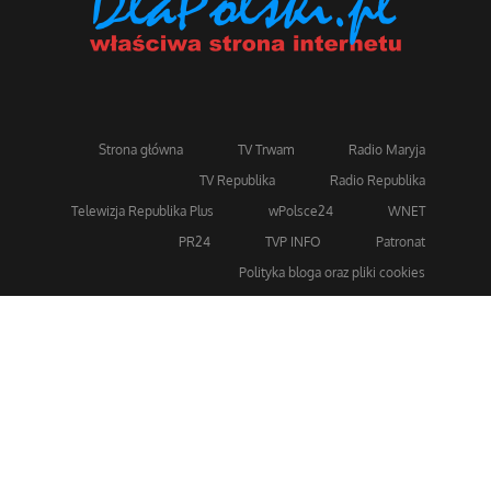
Strona główna
TV Trwam
Radio Maryja
TV Republika
Radio Republika
Telewizja Republika Plus
wPolsce24
WNET
PR24
TVP INFO
Patronat
Polityka bloga oraz pliki cookies
Dla bezpieczeństwa stosujemy 256-bitowe szyfrowanie
SSL