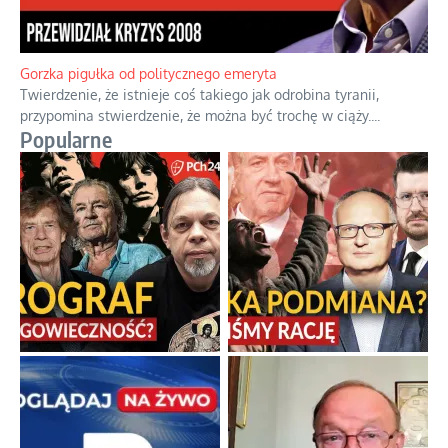
Gorzka pigułka od politycznego emeryta
Twierdzenie, że istnieje coś takiego jak odrobina tyranii,
przypomina stwierdzenie, że można być trochę w ciąży.
...
Popularne