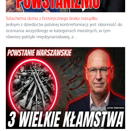
Szlachetna duma z historycznego braku rozsądku
Jednym z dziedzictw polskiej kontrreformacji jest skłonność do
oceniania wszystkiego w kategoriach moralnych, w tym
również polityki międzynarodowej, a
...