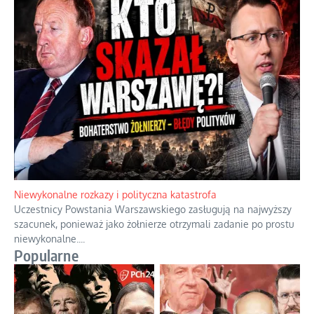
Niewykonalne rozkazy i polityczna katastrofa
Uczestnicy Powstania Warszawskiego zasługują na najwyższy
szacunek, ponieważ jako żołnierze otrzymali zadanie po prostu
niewykonalne.
...
Popularne