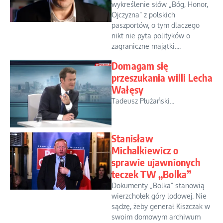
wykreślenie słów „Bóg, Honor,
Ojczyzna” z polskich
paszportów, o tym dlaczego
nikt nie pyta polityków o
zagraniczne majątki....
Domagam się
przeszukania willi Lecha
Wałęsy
Tadeusz Płużański...
Stanisław
Michalkiewicz o
sprawie ujawnionych
teczek TW „Bolka”
Dokumenty „Bolka” stanowią
wierzchołek góry lodowej. Nie
sądzę, żeby generał Kiszczak w
swoim domowym archiwum