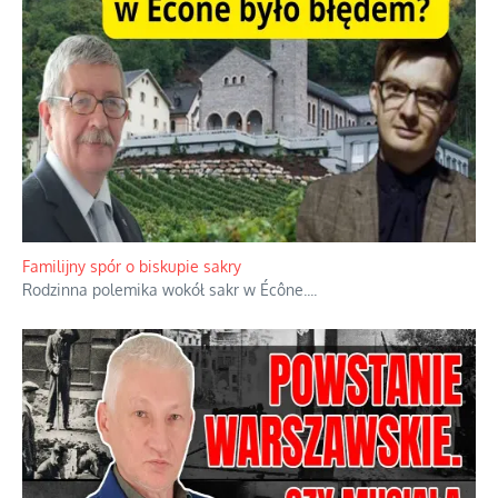
Familijny spór o biskupie sakry
Rodzinna polemika wokół sakr w Écône.
...