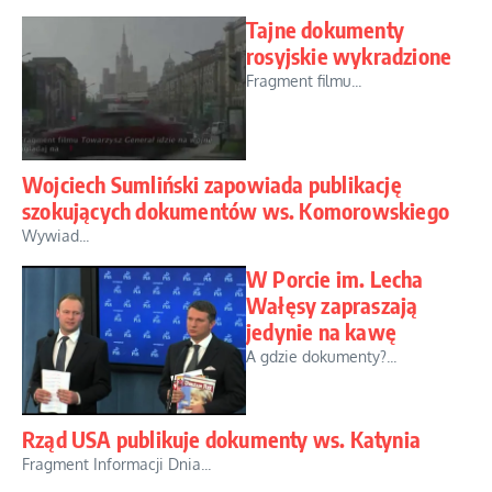
Tajne dokumenty
rosyjskie wykradzione
Fragment filmu...
Wojciech Sumliński zapowiada publikację
szokujących dokumentów ws. Komorowskiego
Wywiad...
W Porcie im. Lecha
Wałęsy zapraszają
jedynie na kawę
A gdzie dokumenty?...
Rząd USA publikuje dokumenty ws. Katynia
Fragment Informacji Dnia...