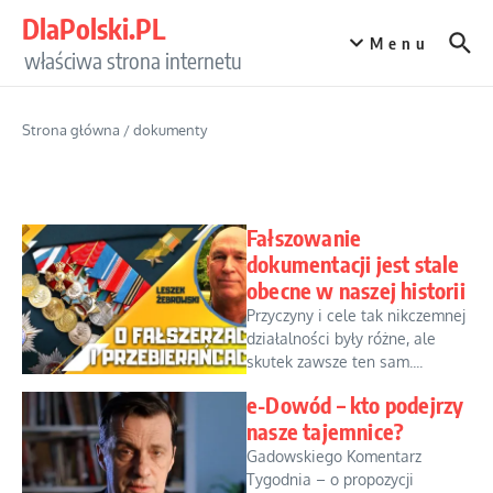
Przejdź do treści
DlaPolski.PL
Menu
właściwa strona internetu
Strona główna
/
dokumenty
Fałszowanie
dokumentacji jest stale
obecne w naszej historii
Przyczyny i cele tak nikczemnej
działalności były różne, ale
skutek zawsze ten sam....
e-Dowód – kto podejrzy
nasze tajemnice?
Gadowskiego Komentarz
Tygodnia – o propozycji