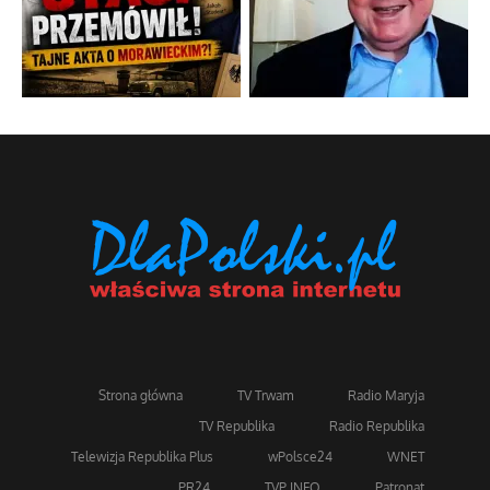
Strona główna
TV Trwam
Radio Maryja
TV Republika
Radio Republika
Telewizja Republika Plus
wPolsce24
WNET
PR24
TVP INFO
Patronat