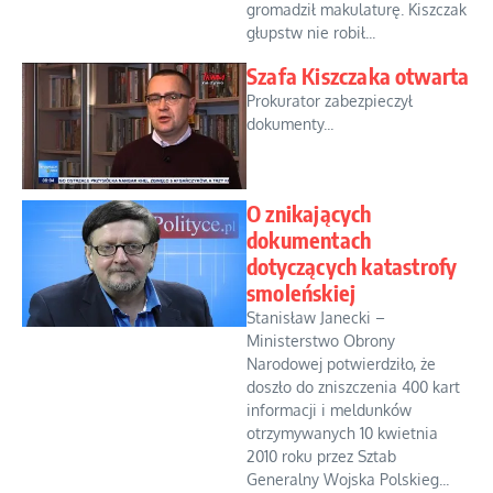
gromadził makulaturę. Kiszczak
głupstw nie robił...
Szafa Kiszczaka otwarta
Prokurator zabezpieczył
dokumenty...
O znikających
dokumentach
dotyczących katastrofy
smoleńskiej
Stanisław Janecki –
Ministerstwo Obrony
Narodowej potwierdziło, że
doszło do zniszczenia 400 kart
informacji i meldunków
otrzymywanych 10 kwietnia
2010 roku przez Sztab
Generalny Wojska Polskieg...