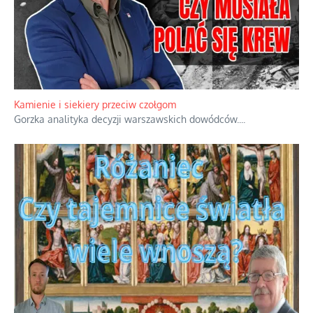
Kamienie i siekiery przeciw czołgom
Gorzka analityka decyzji warszawskich dowódców.
...