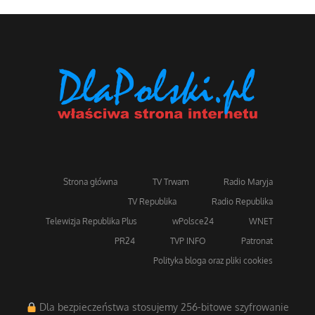
Strona główna
TV Trwam
Radio Maryja
TV Republika
Radio Republika
Telewizja Republika Plus
wPolsce24
WNET
PR24
TVP INFO
Patronat
Polityka bloga oraz pliki cookies
Dla bezpieczeństwa stosujemy 256-bitowe szyfrowanie