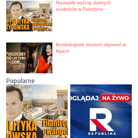
Niezwykłe wyścigi dawnych
osadników w Palestynie
Bezobsługowe muzeum objawień w
Alpach
Popularne