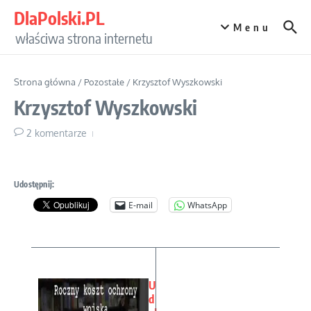
Przejdź do treści
DlaPolski.PL
Menu
właściwa strona internetu
Strona główna
/
Pozostałe
/
Krzysztof Wyszkowski
Krzysztof Wyszkowski
2 komentarze
Udostępnij:
E-mail
WhatsApp
U
d