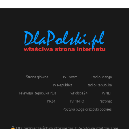
Strona główna
TV Trwam
Radio Maryja
TV Republika
Radio Republika
Telewizja Republika Plus
wPolsce24
WNET
PR24
TVP INFO
Patronat
Polityka bloga oraz pliki cookies
Dla bezpieczeństwa stosujemy 256-bitowe szyfrowanie