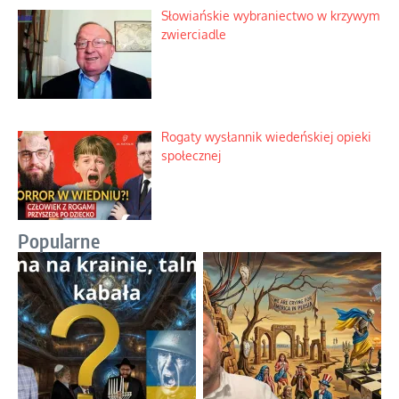
Słowiańskie wybraniectwo w krzywym
zwierciadle
Rogaty wysłannik wiedeńskiej opieki
społecznej
Popularne