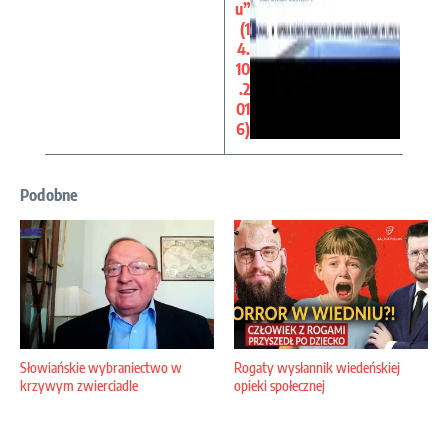
u”
(1
4.
10
.2
01
6)
Podobne
Słowiańskie wybraniectwo w
Rogaty wysłannik wiedeńskiej
krzywym zwierciadle
opieki społecznej