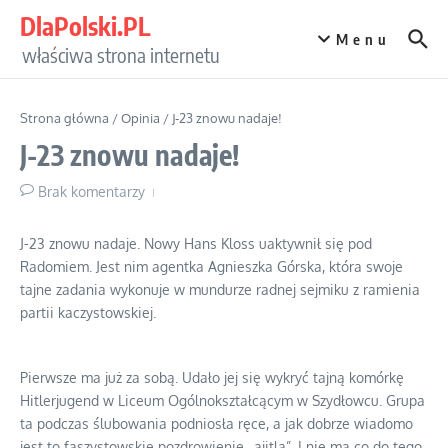
Przejdź do treści
DlaPolski.PL
Menu
właściwa strona internetu
Strona główna
/
Opinia
/
J-23 znowu nadaje!
J-23 znowu nadaje!
Brak komentarzy
J-23 znowu nadaje. Nowy Hans Kloss uaktywnił się pod
Radomiem. Jest nim agentka Agnieszka Górska, która swoje
tajne zadania wykonuje w mundurze radnej sejmiku z ramienia
partii kaczystowskiej.
Pierwsze ma już za sobą. Udało jej się wykryć tajną komórkę
Hitlerjugend w Liceum Ogólnokształcącym w Szydłowcu. Grupa
ta podczas ślubowania podniosła ręce, a jak dobrze wiadomo
jest to faszystowskie pozdrowienie „ajitla”. I nie ma co do tego