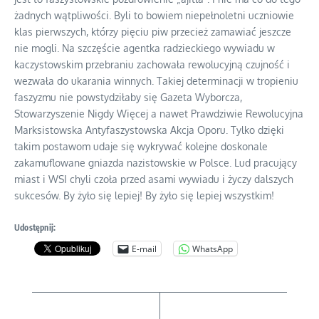
żadnych wątpliwości. Byli to bowiem niepełnoletni uczniowie
klas pierwszych, którzy pięciu piw przecież zamawiać jeszcze
nie mogli. Na szczęście agentka radzieckiego wywiadu w
kaczystowskim przebraniu zachowała rewolucyjną czujność i
wezwała do ukarania winnych. Takiej determinacji w tropieniu
faszyzmu nie powstydziłaby się Gazeta Wyborcza,
Stowarzyszenie Nigdy Więcej a nawet Prawdziwie Rewolucyjna
Marksistowska Antyfaszystowska Akcja Oporu. Tylko dzięki
takim postawom udaje się wykrywać kolejne doskonale
zakamuflowane gniazda nazistowskie w Polsce. Lud pracujący
miast i WSI chyli czoła przed asami wywiadu i życzy dalszych
sukcesów. By żyło się lepiej! By żyło się lepiej wszystkim!
Udostępnij:
E-mail
WhatsApp