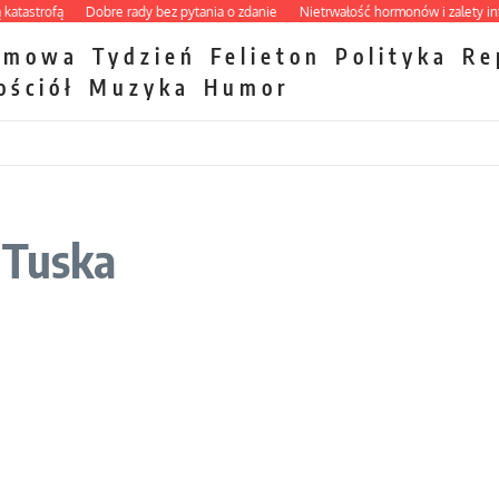
strofą
Dobre rady bez pytania o zdanie
Nietrwałość hormonów i zalety intercy
zmowa
Tydzień
Felieton
Polityka
Re
ościół
Muzyka
Humor
 Tuska