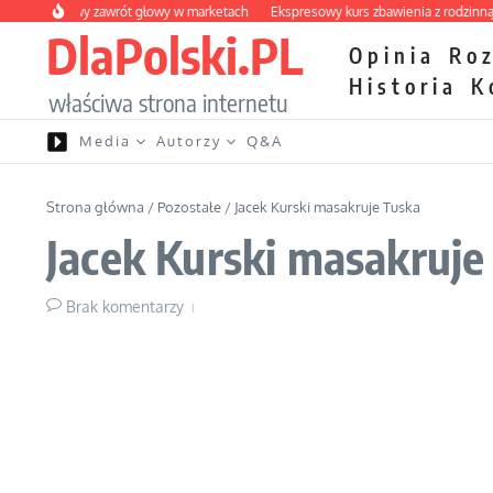
Przejdź do treści
 owocowy zawrót głowy w marketach
Ekspresowy kurs zbawienia z rodzinną kata
DlaPolski.PL
Opinia
Ro
Historia
K
właściwa strona internetu
Media
Autorzy
Q&A
Strona główna
/
Pozostałe
/
Jacek Kurski masakruje Tuska
Jacek Kurski masakruje
Brak komentarzy