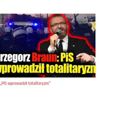
„PiS wprowadził totalitaryzm”