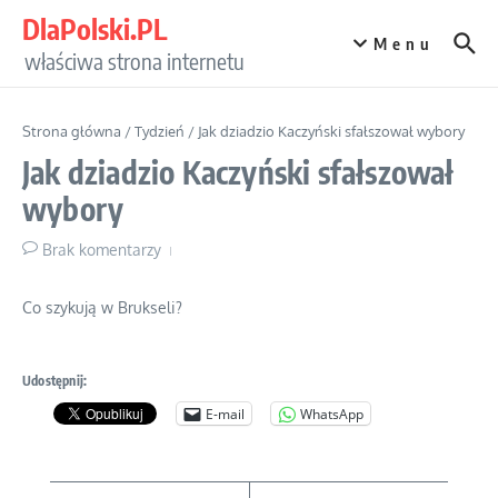
Przejdź do treści
DlaPolski.PL
Menu
właściwa strona internetu
Strona główna
/
Tydzień
/
Jak dziadzio Kaczyński sfałszował wybory
Jak dziadzio Kaczyński sfałszował
wybory
Brak komentarzy
Co szykują w Brukseli?
Udostępnij:
E-mail
WhatsApp