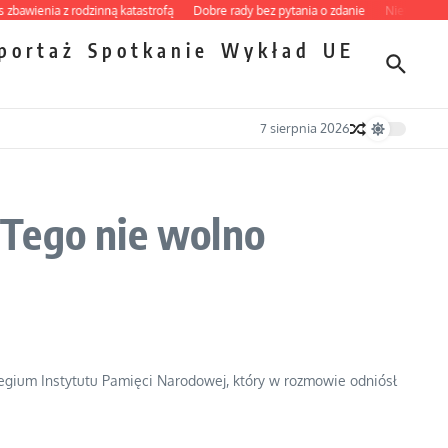
ienia z rodzinną katastrofą
Dobre rady bez pytania o zdanie
Nietrwałość hor
portaż
Spotkanie
Wykład
UE
7 sierpnia 2026
 Tego nie wolno
legium Instytutu Pamięci Narodowej, który w rozmowie odniósł