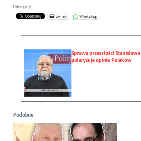
Udostępnij:
E-mail
WhatsApp
Sprawa przeszłości Stanisława 
polaryzuje opinie Polaków
Podobne