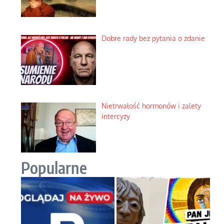
Dobre rady bez pytania o zdanie
Nietrwałość hormonów i zalety
intercyzy
Popularne