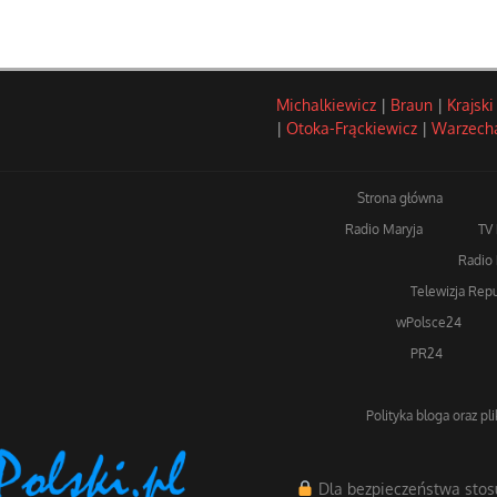
Michalkiewicz
|
Braun
|
Krajski
|
Otoka-Frąckiewicz
|
Warzech
Strona główna
Radio Maryja
TV
Radio 
Telewizja Repu
wPolsce24
PR24
Polityka bloga oraz pl
Dla bezpieczeństwa stos