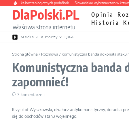
Przejdź do treści
a apteczka bez teologicznych podróbek
Słowiańskie wybraniectwo w krzywym z
DlaPolski.PL
Opinia
Ro
Historia
K
właściwa strona internetu
Media
Autorzy
Q&A
Strona główna
/
Rozmowa
/
Komunistyczna banda dokonała ataku n
Komunistyczna banda d
zapomnieć!
3 komentarze
Krzysztof Wyszkowski, działacz antykomunistyczny, doradca pre
się do obchodów stanu wojennego.