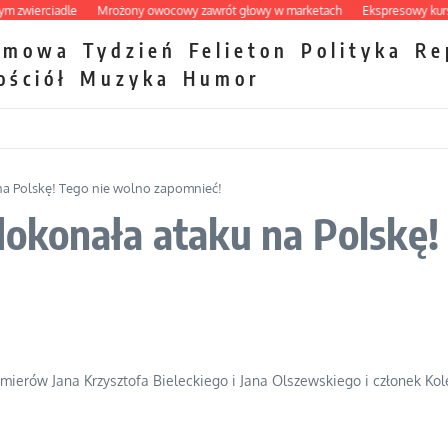
wierciadle
Mrożony owocowy zawrót głowy w marketach
Ekspresowy kurs zbaw
zmowa
Tydzień
Felieton
Polityka
Re
ościół
Muzyka
Humor
a Polskę! Tego nie wolno zapomnieć!
okonała ataku na Polskę!
mierów Jana Krzysztofa Bieleckiego i Jana Olszewskiego i członek Ko