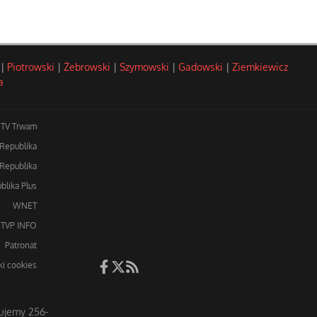
|
Piotrowski
|
Żebrowski
|
Szymowski
|
Gadowski
|
Ziemkiewicz
a
TV Trwam
 Republika
Republika
blika Plus
WNET
TVP INFO
Patronat
iki cookies
ujemy 256-