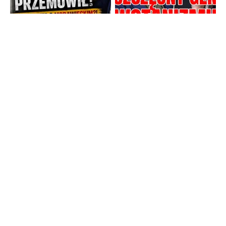
Strona główna
TV Trwam
Radio Maryja
TV Republika
Radio Republika
Telewizja Republika Plus
wPolsce24
WNET
PR24
TVP INFO
Patronat