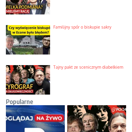
Familijny spór o biskupie sakry
Tajny pakt ze scenicznym diabełkiem
Popularne