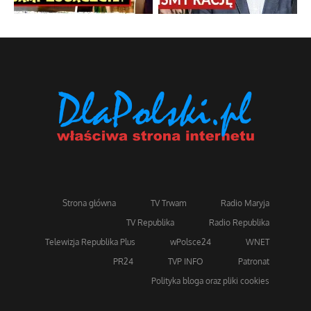
Strona główna
TV Trwam
Radio Maryja
TV Republika
Radio Republika
Telewizja Republika Plus
wPolsce24
WNET
PR24
TVP INFO
Patronat
Polityka bloga oraz pliki cookies