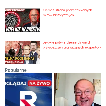
Ciemna strona podręcznikowych
mitów historycznych
Szybkie potwierdzenie dawnych
przypuszczeń telewizyjnych ekspertów
Popularne