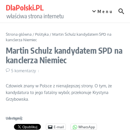
Przejdź do treści
DlaPolski.PL
Menu
właściwa strona internetu
Strona główna
/
Polityka
/
Martin Schulz kandydatem SPD na
kanclerza Niemiec
Martin Schulz kandydatem SPD na
kanclerza Niemiec
5 komentarzy
Człowiek znany w Polsce z nienajlepszej strony. O tym, że
kandydatura to jego fatalny wybór, przekonuje Krystyna
Grzybowska.
Udostępnij:
E-mail
WhatsApp