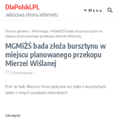
Przejdź do treści
DlaPolski.PL
Menu
właściwa strona internetu
Strona główna
/
Informacja
/
MGMiŻŚ bada złoża bursztynu w
miejscu planowanego przekopu Mierzei Wiślanej
MGMiŻŚ bada złoża bursztynu w
miejscu planowanego przekopu
Mierzei Wiślanej
2 komentarze
Prof. dr hab. Mariusz Orion Jędrysek nie tylko o bursztynach,
także o innych zasobach naturalnych
Udostępnij: