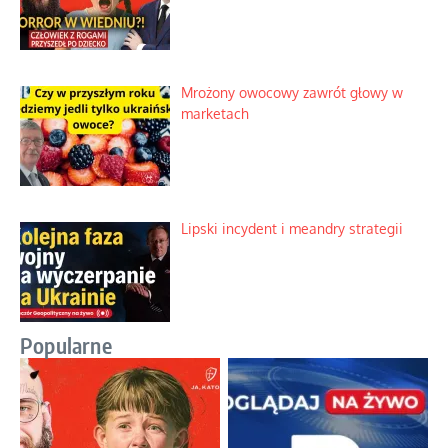
Mrożony owocowy zawrót głowy w
marketach
Lipski incydent i meandry strategii
Popularne