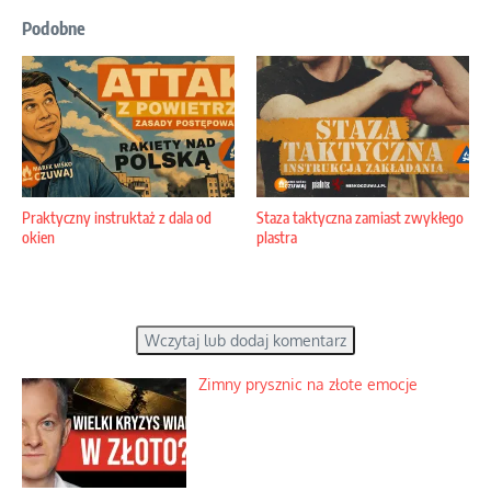
Podobne
Praktyczny instruktaż z dala od
Staza taktyczna zamiast zwykłego
okien
plastra
Wczytaj lub dodaj komentarz
Zimny prysznic na złote emocje