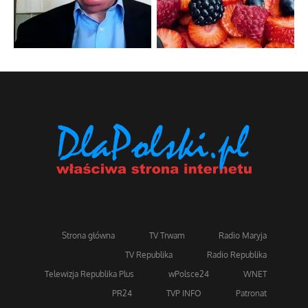
Strona główna
TV Trwam
Radio Maryja
TV Republika
Radio Republika
Telewizja Republika Plus
wPolsce24
WNET
PR24
TVP INFO
Patronat