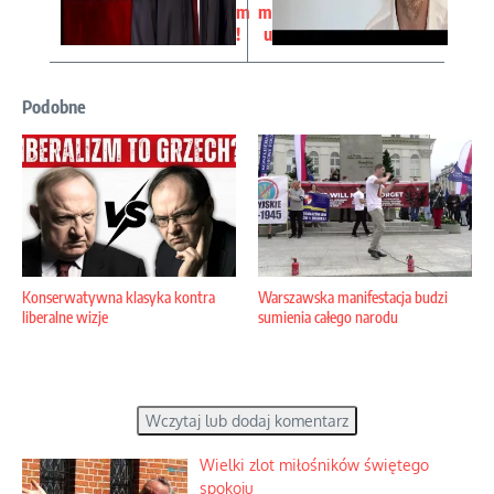
m
m
!
u
Podobne
Konserwatywna klasyka kontra
Warszawska manifestacja budzi
liberalne wizje
sumienia całego narodu
Wczytaj lub dodaj komentarz
Wielki zlot miłośników świętego
spokoju