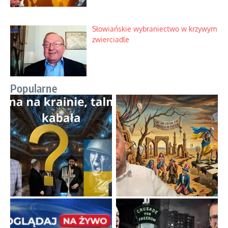
Słowiańskie wybraniectwo w krzywym
zwierciadle
Popularne