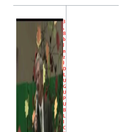
3
,
8
b
l
n
z
ł
D
Ł
U
G
U
P
U
B
L
I
C