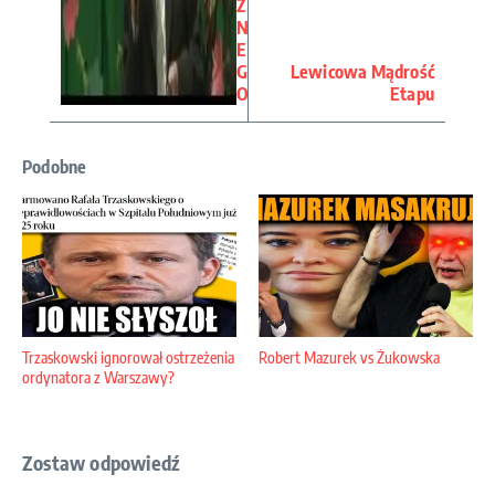
Z
N
E
G
Lewicowa Mądrość
O
Etapu
Podobne
Trzaskowski ignorował ostrzeżenia
Robert Mazurek vs Żukowska
ordynatora z Warszawy?
Zostaw odpowiedź