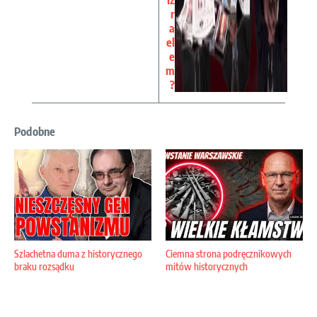
Iz
r
a
el
e
m
?
Podobne
Szlachetna duma z historycznego
Ciemna strona podręcznikowych
braku rozsądku
mitów historycznych