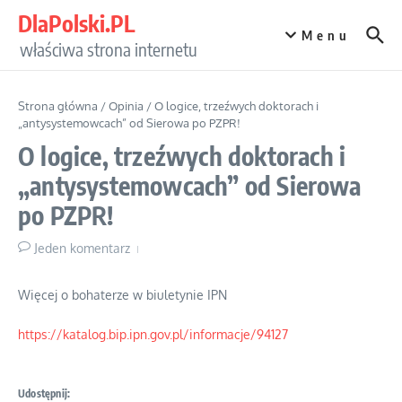
Przejdź do treści
DlaPolski.PL
Menu
właściwa strona internetu
Strona główna
/
Opinia
/
O logice, trzeźwych doktorach i
„antysystemowcach” od Sierowa po PZPR!
O logice, trzeźwych doktorach i
„antysystemowcach” od Sierowa
po PZPR!
Jeden komentarz
Więcej o bohaterze w biuletynie IPN
https://katalog.bip.ipn.gov.pl/informacje/94127
Udostępnij: