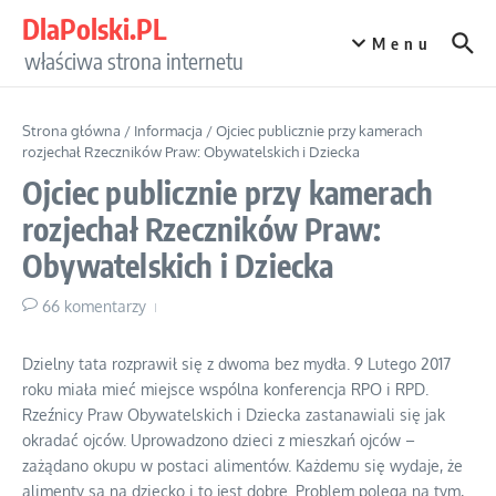
Przejdź do treści
DlaPolski.PL
Menu
właściwa strona internetu
Strona główna
/
Informacja
/
Ojciec publicznie przy kamerach
rozjechał Rzeczników Praw: Obywatelskich i Dziecka
Ojciec publicznie przy kamerach
rozjechał Rzeczników Praw:
Obywatelskich i Dziecka
66 komentarzy
Dzielny tata rozprawił się z dwoma bez mydła. 9 Lutego 2017
roku miała mieć miejsce wspólna konferencja RPO i RPD.
Rzeźnicy Praw Obywatelskich i Dziecka zastanawiali się jak
okradać ojców. Uprowadzono dzieci z mieszkań ojców –
zażądano okupu w postaci alimentów. Każdemu się wydaje, że
alimenty są na dziecko i to jest dobre. Problem polega na tym,