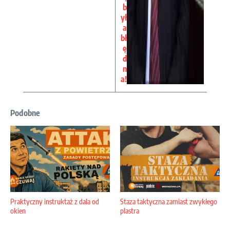
b
ył
a
bł
ę
d
n
a!
Podobne
Praktyczny instruktaż z dala od
Staza taktyczna zamiast zwykłego
okien
plastra