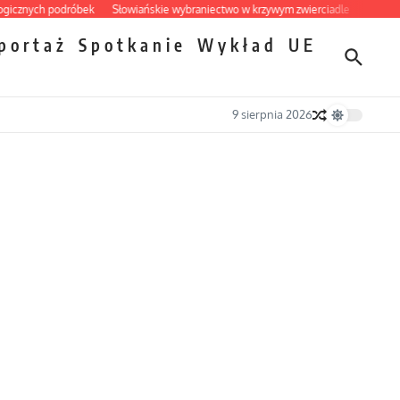
nych podróbek
Słowiańskie wybraniectwo w krzywym zwierciadle
Mrożony ow
portaż
Spotkanie
Wykład
UE
9 sierpnia 2026