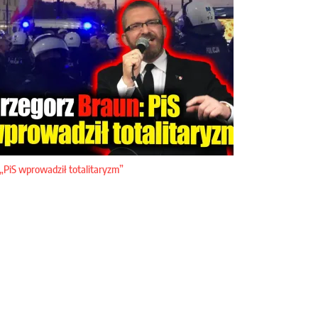
„PiS wprowadził totalitaryzm”