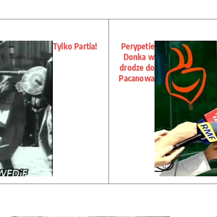
Tylko Partia!
Perypetie
Donka w
drodze do
Pacanowa