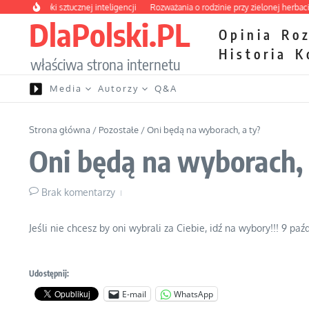
Przejdź do treści
ces nauki sztucznej inteligencji
Rozważania o rodzinie przy zielonej herbacie
DlaPolski.PL
Opinia
Ro
Historia
K
właściwa strona internetu
Media
Autorzy
Q&A
Strona główna
/
Pozostałe
/
Oni będą na wyborach, a ty?
Oni będą na wyborach, 
Brak komentarzy
Jeśli nie chcesz by oni wybrali za Ciebie, idź na wybory!!! 9 paź
Udostępnij:
E-mail
WhatsApp