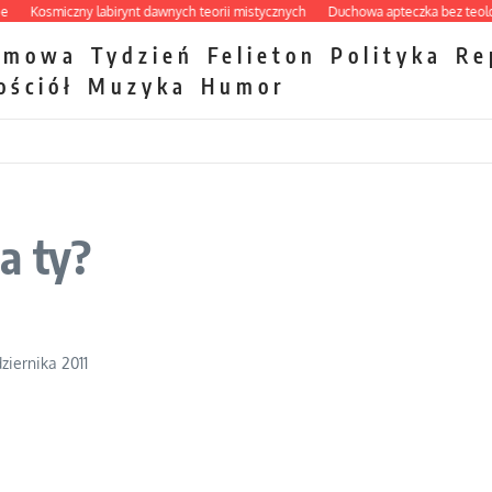
Kosmiczny labirynt dawnych teorii mistycznych
Duchowa apteczka bez teologicz
zmowa
Tydzień
Felieton
Polityka
Re
ościół
Muzyka
Humor
a ty?
dziernika 2011