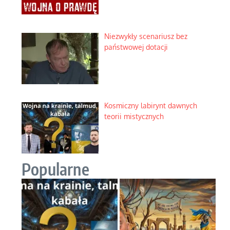
Niezwykły scenariusz bez
państwowej dotacji
Kosmiczny labirynt dawnych
teorii mistycznych
Popularne