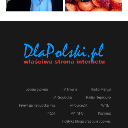
Strona główna
TV Trwam
Radio Maryja
TV Republika
Radio Republika
Telewizja Republika Plus
wPolsce24
WNET
PR24
TVP INFO
Patronat
Polityka bloga oraz pliki cookies