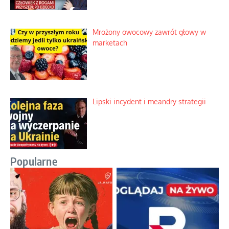
Mrożony owocowy zawrót głowy w
marketach
Lipski incydent i meandry strategii
Popularne