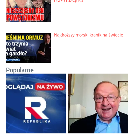
braku rozsądku
Najdroższy morski kranik na świecie
Popularne