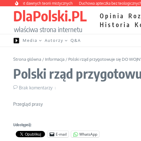
Przejdź do treści
y labirynt dawnych teorii mistycznych
Duchowa apteczka bez teologicznych pod
DlaPolski.PL
Opinia
Ro
Historia
K
właściwa strona internetu
Media
Autorzy
Q&A
Strona główna
/
Informacja
/
Polski rząd przygotowuje się DO WOJN
Polski rząd przygotow
Brak komentarzy
Przegląd prasy
Udostępnij:
E-mail
WhatsApp