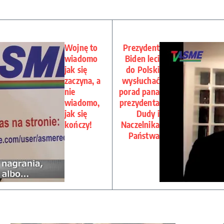
Wojnę to
Prezydent
wiadomo
Biden leci
jak się
do Polski
zaczyna, a
wysłuchać
nie
porad pana
wiadomo,
prezydenta
jak się
Dudy i
kończy!
Naczelnika
Państwa