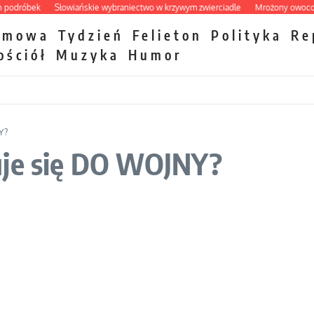
róbek
Słowiańskie wybraniectwo w krzywym zwierciadle
Mrożony owocowy za
zmowa
Tydzień
Felieton
Polityka
Re
ościół
Muzyka
Humor
Y?
uje się DO WOJNY?