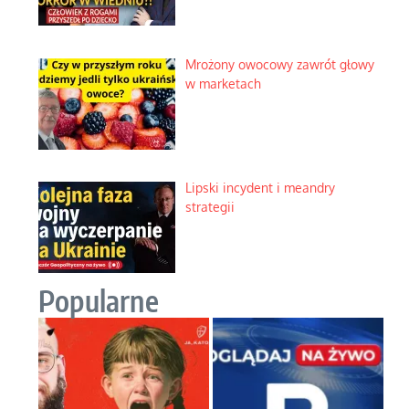
Mrożony owocowy zawrót głowy
w marketach
Lipski incydent i meandry
strategii
Popularne