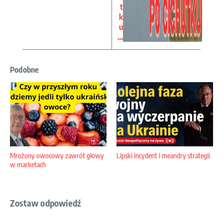
t
k
u
…
Podobne
Mrożony owocowy zawrót głowy
Lipski incydent i meandry strategii
w marketach
Zostaw odpowiedź