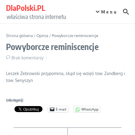
Przejdź do treści
DlaPolski.PL
Menu
właściwa strona internetu
Strona główna
/
Opinia
/
Powyborcze reminiscencje
Powyborcze reminiscencje
Brak komentarzy
Leszek Żebrowski przypomina, skąd się wzięli tow. Zandberg i
tow. Senyszyn
Udostępnij:
E-mail
WhatsApp