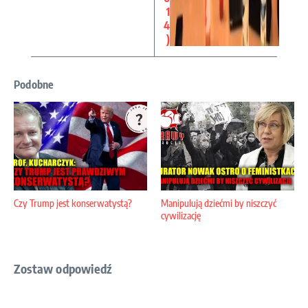
1
4
)
Podobne
Czy Trump jest konserwatystą?
Manipulują dziećmi by niszczyć
cywilizację
Zostaw odpowiedź