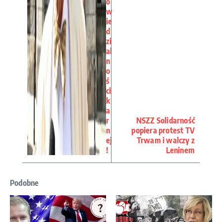
o
w
ie
d
zi
al
n
o
ś
ci
k
a
r
NSZZ Solidarność
n
popiera protest TV
ej
Trwam i walczy z
!
Leninem
Podobne