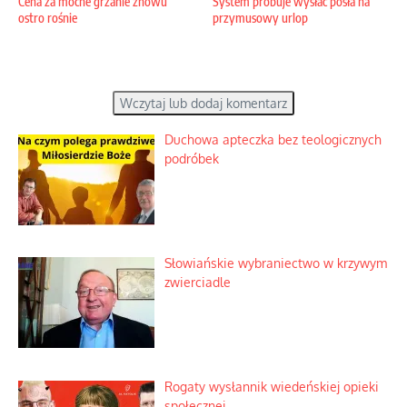
Cena za mocne grzanie znowu
System próbuje wysłać posła na
ostro rośnie
przymusowy urlop
Wczytaj lub dodaj komentarz
Duchowa apteczka bez teologicznych
podróbek
Słowiańskie wybraniectwo w krzywym
zwierciadle
Rogaty wysłannik wiedeńskiej opieki
społecznej