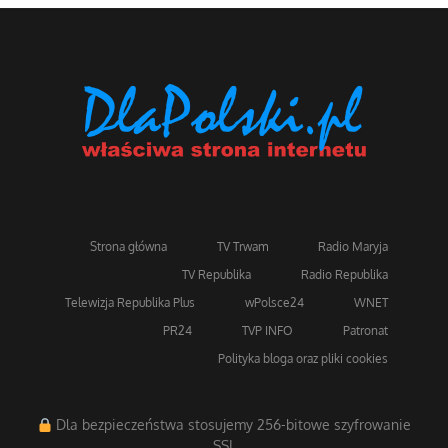
Strona główna
TV Trwam
Radio Maryja
TV Republika
Radio Republika
Telewizja Republika Plus
wPolsce24
WNET
PR24
TVP INFO
Patronat
Polityka bloga oraz pliki cookies
Dla bezpieczeństwa stosujemy 256-bitowe szyfrowanie
SSL