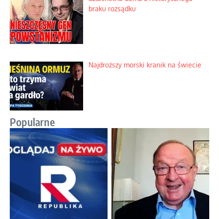
braku rozsądku
Najdroższy morski kranik na świecie
Popularne