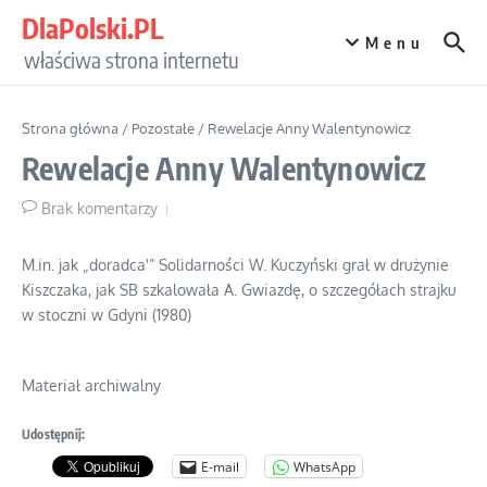
Przejdź do treści
DlaPolski.PL
Menu
właściwa strona internetu
Strona główna
/
Pozostałe
/
Rewelacje Anny Walentynowicz
Rewelacje Anny Walentynowicz
Brak komentarzy
M.in. jak „doradca'” Solidarności W. Kuczyński grał w drużynie
Kiszczaka, jak SB szkalowała A. Gwiazdę, o szczegółach strajku
w stoczni w Gdyni (1980)
Materiał archiwalny
Udostępnij:
E-mail
WhatsApp