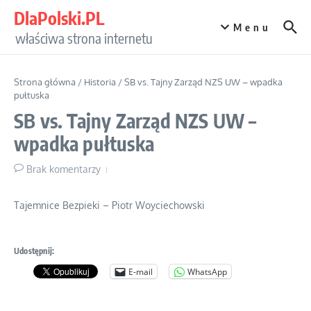
Przejdź do treści
DlaPolski.PL
Menu
właściwa strona internetu
Strona główna
/
Historia
/
SB vs. Tajny Zarząd NZS UW – wpadka
pułtuska
SB vs. Tajny Zarząd NZS UW –
wpadka pułtuska
Brak komentarzy
Tajemnice Bezpieki – Piotr Woyciechowski
Udostępnij:
E-mail
WhatsApp