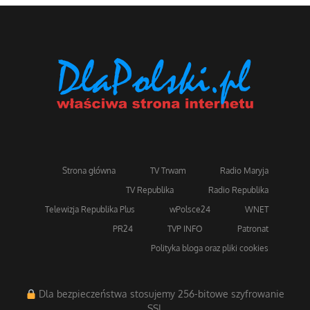
Strona główna
TV Trwam
Radio Maryja
TV Republika
Radio Republika
Telewizja Republika Plus
wPolsce24
WNET
PR24
TVP INFO
Patronat
Polityka bloga oraz pliki cookies
Dla bezpieczeństwa stosujemy 256-bitowe szyfrowanie
SSL