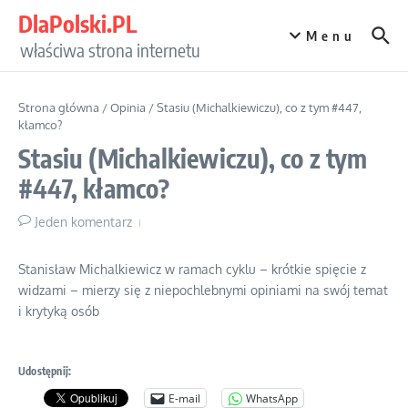
Przejdź do treści
DlaPolski.PL
Menu
właściwa strona internetu
Strona główna
/
Opinia
/
Stasiu (Michalkiewiczu), co z tym #447,
kłamco?
Stasiu (Michalkiewiczu), co z tym
#447, kłamco?
Jeden komentarz
Stanisław Michalkiewicz w ramach cyklu – krótkie spięcie z
widzami – mierzy się z niepochlebnymi opiniami na swój temat
i krytyką osób
Udostępnij:
E-mail
WhatsApp