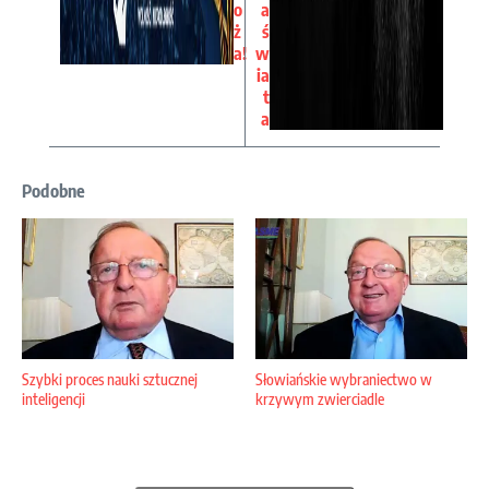
o
a
ż
ś
a!
w
ia
t
a
Podobne
Szybki proces nauki sztucznej
Słowiańskie wybraniectwo w
inteligencji
krzywym zwierciadle